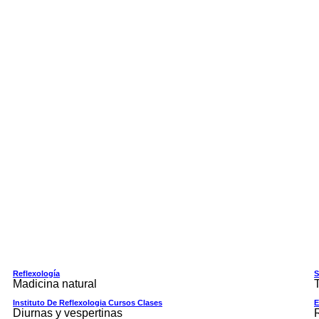
Reflexología
S
Madicina natural
T
Instituto De Reflexologia Cursos Clases
E
Diurnas y vespertinas