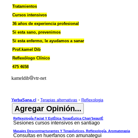
Tratamientos
Cursos intensivos
36 años de experiencia profesional
Si esta sano, prevenimos
Si esta enfermo, le ayudamos a sanar
Prof.kamel Dib
Reflexólogo Clínico
475 4658
kameldib
vtr-net
-
-
YerbaSana.cl
Terapias alternativas
Reflexologia
ReflexologÍa Facial Y EstÉtica TerapÉutica Chan'beautÉ
Sesiones cursos intensivos en santiago
Masajes Descontracturantes Y Terapéuticos, Reflexología, Aromaterapia
Consultas en huerfanos con amunategui