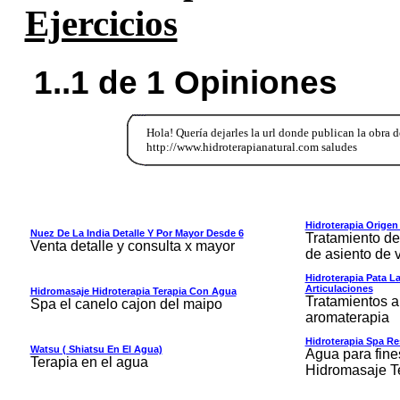
Ejercicios
1..1 de 1 Opiniones
Hola! Quería dejarles la url donde publican la obra d
http://www.hidroterapianatural.com saludes
Hidroterapia Origen
Nuez De La India Detalle Y Por Mayor Desde 6
Tratamiento d
Venta detalle y consulta x mayor
de asiento de 
Hidroterapia Pata L
Articulaciones
Hidromasaje Hidroterapia Terapia Con Agua
Tratamientos a
Spa el canelo cajon del maipo
aromaterapia
Hidroterapia Spa Re
Watsu ( Shiatsu En El Agua)
Agua para fine
Terapia en el agua
Hidromasaje T