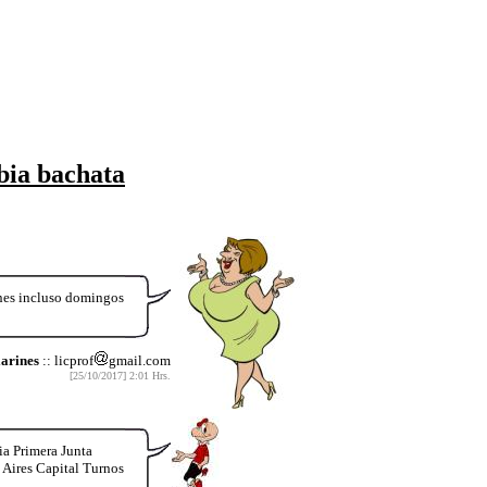
bia bachata
unes incluso domingos
larines
:: licprof
gmail.com
[25/10/2017] 2:01 Hrs.
ia Primera Junta
s Aires Capital Turnos