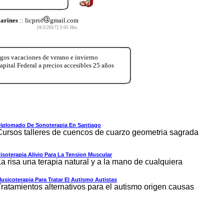
larines
:: licprof
gmail.com
[4/3/2017] 3:05 Hrs.
ingos vacaciones de verano e invierno
pital Federal a precios accesibles 25 años
iplomado De Sonoterapia En Santiago
Cursos talleres de cuencos de cuarzo geometria sagrada
isoterapia Alivio Para La Tension Muscular
La risa una terapia natural y a la mano de cualquiera
usicoterapia Para Tratar El Autismo Autistas
Tratamientos alternativos para el autismo origen causas