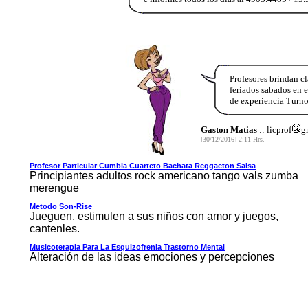
Profesores brindan cl
feriados sabados en e
de experiencia Turno
Gaston Matias
:: licprof
g
[30/12/2016] 2:11 Hrs.
Profesor Particular Cumbia Cuarteto Bachata Reggaeton Salsa
Principiantes adultos rock americano tango vals zumba
merengue
Metodo Son-Rise
Jueguen, estimulen a sus niños con amor y juegos,
cantenles.
Musicoterapia Para La Esquizofrenia Trastorno Mental
Alteración de las ideas emociones y percepciones