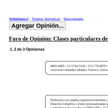
-
-
YerbaSana.cl
Terapias alternativas
Musicoterapia
Foro de Opinión: Clases particulares de
1..3 de 3 Opiniones
4903.4485 / 15.5734.5320 / 153.770.4979 / 1
vacaciones feriados sabados Turnos y clases
Profesores con amplia experiencia brindan c
Estaciòn Caballito o clases personalizadas a
e informes todos los dìas al 4903.4485 / 1