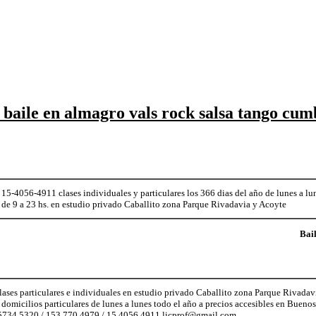
 baile en almagro vals rock salsa tango cum
5-4056-4911 clases individuales y particulares los 366 dias del año de lunes a l
 de 9 a 23 hs. en estudio privado Caballito zona Parque Rivadavia y Acoyte
Bai
lases particulares e individuales en estudio privado Caballito zona Parque Rivadav
 domicilios particulares de lunes a lunes todo el año a precios accesibles en Bueno
5.5734.5320 / 153.770.4979 / 15.4056.4911 licprof@gmail.com