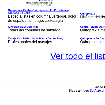
https://tarotistasbuenos.com/
[27/9/2019] 19:56 Hrs.
Quiropraxia Centro Quiropractico En Providencia,
Santiago De Chile
Quiropraxia
Especialistas en columna vertebral, dolor
Libérate del do
de espalda, lumbago, cervicalgia
Kinesiologia A Domicilio
Centro Terapia Quir
Todas las comunas de santiago
Quiropraxia ma
Masaje Con Reflexologia Planta De Los Pies,
Quiropracta En Capi
Profesionales del masajes
Quiropractico 
Ver todo el li
Su aviso 
Sitios amigos
SerAgro.cl