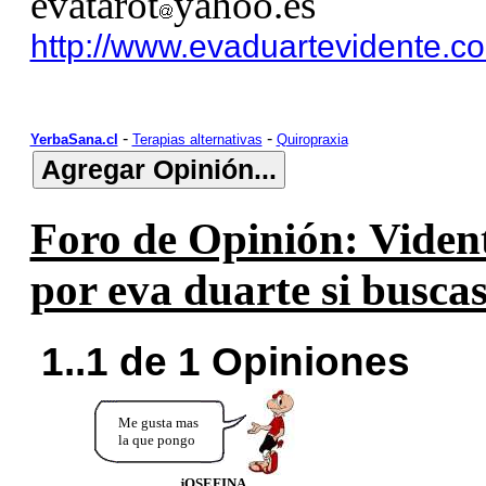
evatarot
yahoo.es
http://www.evaduartevidente.c
-
-
YerbaSana.cl
Terapias alternativas
Quiropraxia
Foro de Opinión: Vident
por eva duarte si buscas
1..1 de 1 Opiniones
Me gusta mas
la que pongo
jOSEFINA