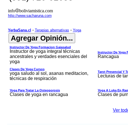
info
boliviamistica.com
http://www.sacharuna.com
-
-
YerbaSana.cl
Terapias alternativas
Yoga
Instructor De Yoga Formacion Gaiasalud
Instructor de yoga integral técnicas
Instructor De Yoga
ancestrales y verdades esenciales del
Rancagua
yoga
Clases De Yoga Cursos
Tarot Presencial Y T
yoga saludo al sol, asanas meditacion,
Lecturas de ta
técnicas de respiración
Yoga Para Tratar La Osteoporosis
Yoga A Luka En Ran
Clases de yoga en rancagua
Clases de pur
Ver tod