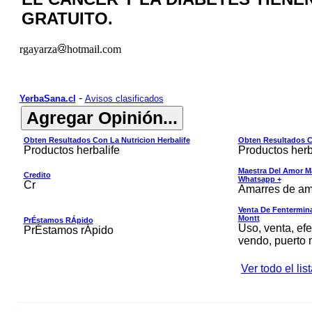
GRATUITO.
rgayarza
hotmail.com
-
YerbaSana.cl
Avisos clasificados
Obten Resultados Con La Nutricion Herbalife
Obten Resultados Co
Productos herbalife
Productos herb
Maestra Del Amor M
Credito
Whatsapp +
Cr
Amarres de am
Venta De Fentermina,
Montt
PrÉstamos RÁpido
Uso, venta, efe
PrÉstamos rÁpido
vendo, puerto 
Ver todo el li