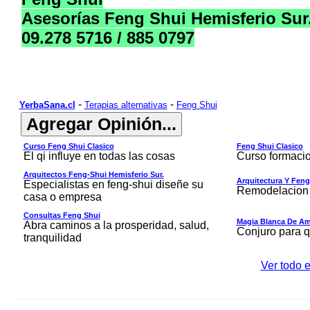
Asesorías Feng Shui Hemisferio Sur.
09.278 5716 / 885 0797
-
-
YerbaSana.cl
Terapias alternativas
Feng Shui
Curso Feng Shui Clasico
Feng Shui Clasico
El qi influye en todas las cosas
Curso formacio
Arquitectos Feng-Shui Hemisferio Sur.
Arquitectura Y Fen
Especialistas en feng-shui diseñe su
Remodelacion 
casa o empresa
Consultas Feng Shui
Magia Blanca De Am
Abra caminos a la prosperidad, salud,
Conjuro para q
tranquilidad
Ver todo e