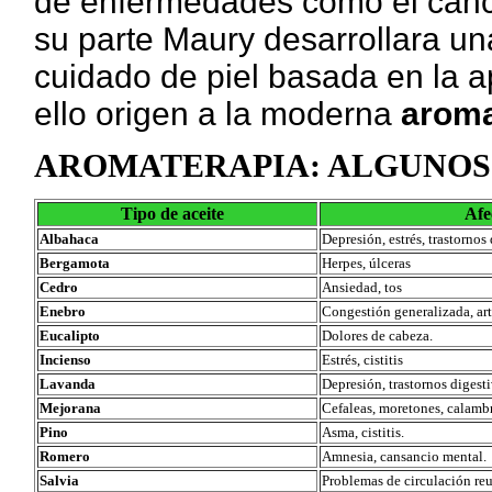
de enfermedades como el cáncer
su parte Maury desarrollara u
cuidado de piel basada en la a
ello origen a la moderna
aroma
AROMATERAPIA: ALGUNOS 
Tipo de aceite
Afe
Albahaca
Depresión, estrés, trastornos 
Bergamota
Herpes, úlceras
Cedro
Ansiedad, tos
Enebro
Congestión generalizada, art
Eucalipto
Dolores de cabeza.
Incienso
Estrés, cistitis
Lavanda
Depresión, trastornos digesti
Mejorana
Cefaleas, moretones, calamb
Pino
Asma, cistitis.
Romero
Amnesia, cansancio mental.
Salvia
Problemas de circulación reu