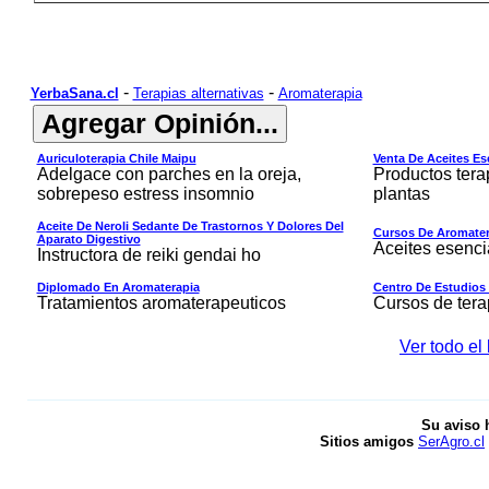
-
-
YerbaSana.cl
Terapias alternativas
Aromaterapia
Auriculoterapia Chile Maipu
Venta De Aceites Es
Adelgace con parches en la oreja,
Productos tera
sobrepeso estress insomnio
plantas
Aceite De Neroli Sedante De Trastornos Y Dolores Del
Cursos De Aromate
Aparato Digestivo
Aceites esenci
Instructora de reiki gendai ho
Diplomado En Aromaterapia
Centro De Estudios 
Tratamientos aromaterapeuticos
Cursos de ter
Ver todo el
Su aviso 
Sitios amigos
SerAgro.cl