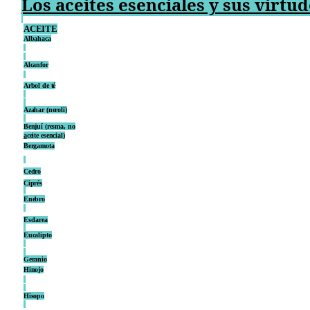
Los aceites esenciales y sus virtud
ACEITE
Albahaca
Alcanfor
Arbol de té
Azahar (neroli)
Benjuí (resma, no
a
ceite esencial)
Bergamota
Cedro
Ciprés
Enebro
Esclarea
Eucalipto
Geranio
Hinojo
Hisopo