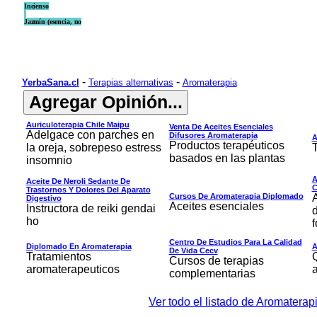
Incienso
Jazmín (esencia, no
-
-
YerbaSana.cl
Terapias alternativas
Aromaterapia
Auriculoterapia Chile Maipu
Venta De Aceites Esenciales
Adelgace con parches en
Difusores Aromaterapia
A
Productos terapéuticos
la oreja, sobrepeso estress
T
basados en las plantas
insomnio
A
Aceite De Neroli Sedante De
C
Trastornos Y Dolores Del Aparato
Cursos De Aromaterapia Diplomado
Digestivo
Aceites esenciales
Instructora de reiki gendai
ho
f
Centro De Estudios Para La Calidad
Diplomado En Aromaterapia
A
De Vida Cecv
Tratamientos
Cursos de terapias
aromaterapeuticos
complementarias
Ver todo el listado de Aromaterap