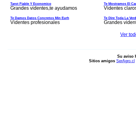
Tarot Fiable Y Economico
Te Mostramos El Cam
Grandes videntes,te ayudamos
Videntes claro
Te Damos Datos Concretos Min Eurh
Te Dire Toda La Ver
Videntes profesionales
Grandes viden
Ver tod
Su aviso 
Sitios amigos
SerAgro.cl