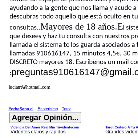
ayudando a la gente que nos llama y acude a
descubras todo aquello que está oculto en tu v
Mayores de 18 años.E
consultas..
l sis
que desees y haz tu consulta con nuestros pr
llamada el sistema te los guarda asociados a 
llamadas 910616147, 15 minutos 4,5€, 30 
DISCRETO mayores 18. Escribenos un mail co
preguntas910616147@gmail.
:
luciatrt
hotmail.com
-
-
YerbaSana.cl
Esoterismo
Tarot
Videncia Del Amor Real Min Tuvidentecom
Tarot Certero A Tu 
Videntes claros y rapidos
Grandes viden