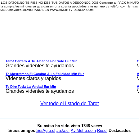
LOS DATOS,NO TE FIES,NO DES TUS DATOS A DESCONOCIDOS Consigue tu PACK-MINUTOS la loc
e la compra,los minutos se guardan en una cuenta asociados a tu numero de teléfono,y mientras 
ETA mayores 18.
V
ISITANOS EN WWW.AMORYVIDENCIA.COM
Tarot Certero A Tu Alcance Por Solo Eur Min
C
Grandes videntes,te ayudamos
Te Mostramos El Camino A La Felicidad Min Eur
V
Videntes claros y rapidos
Te Dire Toda La Verdad Eur Min
V
Grandes videntes,te ayudamos
Ver todo el listado de Tarot
Su aviso ha sido visto
1348
veces
Sitios amigos
SerAgro.cl
JaJa.cl
AviMetro.com
Rie.cl
Destacados