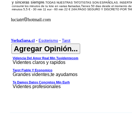
y sinceras siempre.
TODAS NUESTRAS TATOTISTAS SON ESPAÑOLAS.
INSERTA 
consumir los minutos de tu lote en varias llamadas,Tienes 50 dias desde el momento d
minutos
5,5
€ -
30 min 1
1
eur -
60 min 22 €
24H.PAGO SEGURO Y DISCRETO POR TARJ
luciatrt
hotmail.com
-
-
YerbaSana.cl
Esoterismo
Tarot
Videncia Del Amor Real Min Tuvidentecom
Videntes claros y rapidos
Tarot Fiable Y Economico
Grandes videntes,te ayudamos
Te Damos Datos Concretos Min Eurh
Videntes profesionales