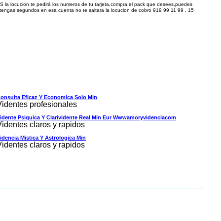
ucion te pedirá los numeros de tu tarjeta,compra el pack que desees,puedes
tengas segundos en esa cuenta no te saltara la locucion de cobro 9
19 99 11 99
,
15
onsulta Eficaz Y Economica Solo Min
Videntes profesionales
idente Psiquica Y Clarividente Real Min Eur Wwwamoryvidenciacom
Videntes claros y rapidos
idencia Mistica Y Astrologica Min
Videntes claros y rapidos