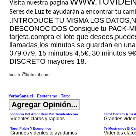
WWW.TUVIDE
Visita nuestra pagina
Seres de Luz te ayudarán a encontrar tu cami
.INTRODUCE TU MISMA LOS DATOS,NO
DESCONOCIDOS Consigue tu PACK-MINUT
tarjeta,compra el lote que desees,puedes
llamadas,los minutos se guardan en una
079 079, 15 minutos 4,5€, 30 minutos
9
€
DISCRETO mayores 18.
luciatrt
hotmail.com
-
-
YerbaSana.cl
Esoterismo
Tarot
Videncia Del Amor Real Min Tuvidentecom
Tarot Certero A Tu 
Videntes claros y rapidos
Grandes viden
Tarot Fiable Y Economico
Te Mostramos El Cam
Grandes videntes,te ayudamos
Videntes claro