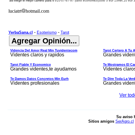
asi elegir el mejor camino para ti
910-07-67-
9
7 (
tarot economico)
Solo 5 eur 15min,10 eur 3
luciatrt
hotmail.com
-
-
YerbaSana.cl
Esoterismo
Tarot
Videncia Del Amor Real Min Tuvidentecom
Tarot Certero A Tu 
Videntes claros y rapidos
Grandes viden
Tarot Fiable Y Economico
Te Mostramos El Cam
Grandes videntes,te ayudamos
Videntes claro
Te Damos Datos Concretos Min Eurh
Te Dire Toda La Ver
Videntes profesionales
Grandes viden
Ver tod
Su aviso 
Sitios amigos
SerAgro.cl