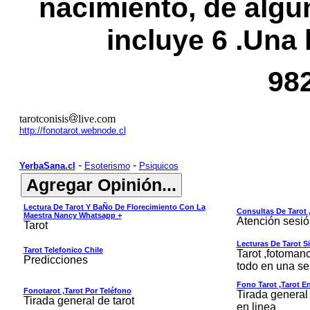
nacimiento, de alg
incluye 6 .Una
98
tarotconisis
live.com
http://fonotarot.webnode.cl
-
-
YerbaSana.cl
Esoterismo
Psiquicos
Lectura De Tarot Y BaÑo De Florecimiento Con La
Consultas De Tarot 
Maestra Nancy Whatsapp +
Atención sesi
Tarot
Lecturas De Tarot S
Tarot Telefonico Chile
Tarot ,fotoman
Predicciones
todo en una se
Fono Tarot ,tarot En
Fonotarot ,tarot Por Teléfono
Tirada general 
Tirada general de tarot
en linea