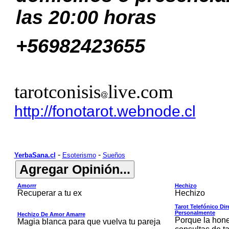
las 20:00 horas
+56982423655
tarotconisis
live.com
http://fonotarot.webnode.cl
-
-
YerbaSana.cl
Esoterismo
Sueños
Amorrr
Hechizo
Recuperar a tu ex
Hechizo
Tarot Telefónico Di
Personalmente
Hechizo De Amor Amarre
Porque la hone
Magia blanca para que vuelva tu pareja