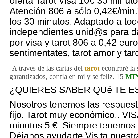
oferta Tarot Visa 10€ 30 minu
Atención 806 a sólo 0,42€/min
los 30 minutos. Adaptado a todo
independientes unid@s para dar
por visa y tarot 806 a 0,42 eur
sentimentates, tarot amor y taro
A traves de las cartas del
tarot
econtraré la 
garantizados, confia en mi y se feliz. 15
MI
¿QUIERES SABER QUé TE ES
Nosotros tenemos las respuesta
fijo. Tarot muy económico.. VI
minutos 5 €. Siempre tenemos 
Déjanos ayudarte Visita nuestr