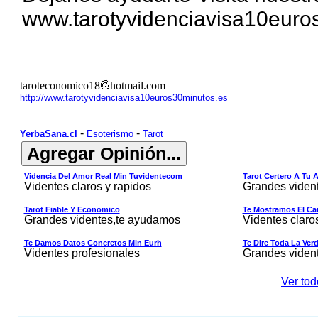
www.tarotyvidenciavisa10euro
taroteconomico18
hotmail.com
http://www.tarotyvidenciavisa10euros30minutos.es
-
-
YerbaSana.cl
Esoterismo
Tarot
Videncia Del Amor Real Min Tuvidentecom
Tarot Certero A Tu 
Videntes claros y rapidos
Grandes viden
Tarot Fiable Y Economico
Te Mostramos El Cam
Grandes videntes,te ayudamos
Videntes claro
Te Damos Datos Concretos Min Eurh
Te Dire Toda La Ver
Videntes profesionales
Grandes viden
Ver tod