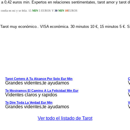
6 a 0,42 euros min. Expertos en relaciones sentimentates, tarot amor y tarot d
 confia en mi y se feliz. 15
MIN
5 EUROS Y
30
MIN
10
EUROS
o. Tarot muy económico.. VISA económica. 30 minutos 10 €, 15 minutos 5 €. 
Tarot Certero A Tu Alcance Por Solo Eur Min
C
Grandes videntes,te ayudamos
Te Mostramos El Camino A La Felicidad Min Eur
V
Videntes claros y rapidos
Te Dire Toda La Verdad Eur Min
V
Grandes videntes,te ayudamos
Ver todo el listado de Tarot