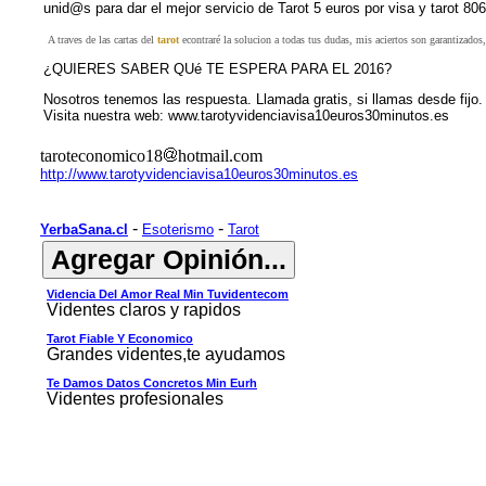
unid@s para dar el mejor servicio de Tarot 5 euros por visa y tarot 80
A traves de las cartas del
tarot
econtraré la solucion a todas tus dudas, mis aciertos son garantizados,
¿QUIERES SABER QUé TE ESPERA PARA EL 2016?
Nosotros tenemos las respuesta. Llamada gratis, si llamas desde fij
Visita nuestra web:
www.tarotyvidenciavisa10euros30minutos.es
taroteconomico18
hotmail.com
http://www.tarotyvidenciavisa10euros30minutos.es
-
-
YerbaSana.cl
Esoterismo
Tarot
Videncia Del Amor Real Min Tuvidentecom
Videntes claros y rapidos
Tarot Fiable Y Economico
Grandes videntes,te ayudamos
Te Damos Datos Concretos Min Eurh
Videntes profesionales