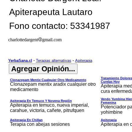
Apiterapeuta Lautaro
Fono contacto: 53341987
charlottedargent
gmail.com
-
-
YerbaSana.cl
Terapias alternativas
Apiterapia
Tratamiento Dolores
Clonazepam Mentix Cualquier Otro Medicamento
Curelas Hoy
Clonazepam mentix aradix cualquier otro
Apiterapia medi
medicamento
cura enfermeda
Vendo Yumbina Hier
Apiterapia En Temuco Y Novena Región
Femenina
Apiterapia en temuco, nueva imperial,
Potenciador pa
carahue, victoria, cañete, pitrufquen
yohimbine
Apiterapia En Chillan
Apiterapia
Terapia con abejas sesiones
Apiterapia en c