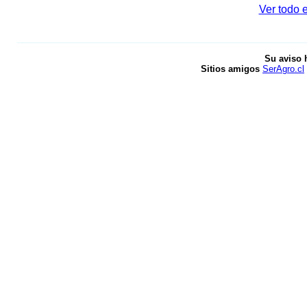
Ver todo e
Su aviso 
Sitios amigos
SerAgro.cl