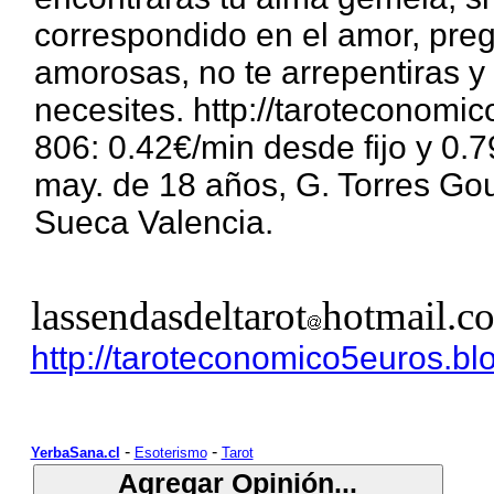
correspondido en el amor, pre
amorosas, no te arrepentiras y
necesites. http://taroteconomi
806: 0.42€/min desde fijo y 0.7
may. de 18 años, G. Torres Go
Sueca Valencia.
lassendasdeltarot
hotmail.c
http://taroteconomico5euros.bl
-
-
YerbaSana.cl
Esoterismo
Tarot