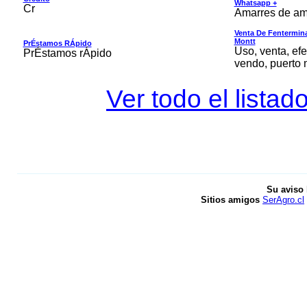
Whatsapp +
Cr
Amarres de am
Venta De Fentermina,
Montt
PrÉstamos RÁpido
Uso, venta, efe
PrÉstamos rÁpido
vendo, puerto 
Ver todo el listad
Su aviso 
Sitios amigos
SerAgro.cl