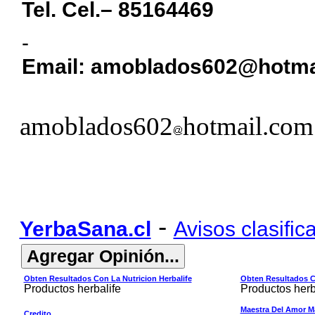
Tel. Cel.– 85164469
-
Email:
amoblados602@hotma
amoblados602
hotmail.com
-
YerbaSana.cl
Avisos clasific
Obten Resultados Con La Nutricion Herbalife
Obten Resultados Co
Productos herbalife
Productos herb
Maestra Del Amor M
Credito