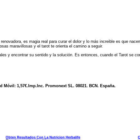
renovadora, es magia real para curar el dolor y lo más increible es que nace
sas maravillosas y el tarot te orienta el camino a seguir.
 y encontrar su sentido y la solución. Es entonces, cuando el Tarot se convi
ed Móvil: 1,57€.Imp.Inc. Promonext SL. 08021. BCN. España.
Obten Resultados Con La Nutricion Herbalife
C