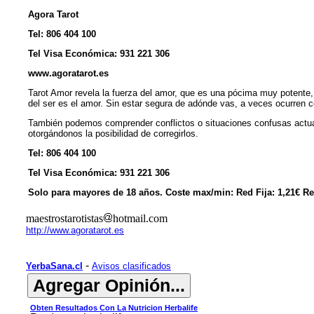
Agora Tarot
Tel: 806 404 100
Tel Visa Económica: 931 221 306
www.agoratarot.es
Tarot Amor revela la fuerza del amor, que es una pócima muy potente, 
del ser es el amor. Sin estar segura de adónde vas, a veces ocurren co
También podemos comprender conflictos o situaciones confusas actuales
otorgándonos la posibilidad de corregirlos.
Tel: 806 404 100
Tel Visa Económica: 931 221 306
Solo para mayores de 18 años. Coste max/min: Red Fija: 1,21€ R
maestrostarotistas
hotmail.com
http://www.agoratarot.es
-
YerbaSana.cl
Avisos clasificados
Obten Resultados Con La Nutricion Herbalife