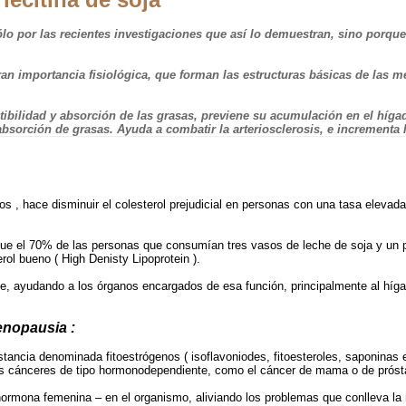
o por las recientes investigaciones que así lo demuestran, sino porque 
e gran importancia fisiológica, que forman las estructuras básicas de l
ibilidad y absorción de las grasas, previene su acumulación en el híga
sorción de grasas. Ayuda a combatir la arteriosclerosis, e incrementa l
s , hace disminuir el colesterol prejudicial en personas con una tasa eleva
e el 70% de las personas que consumían tres vasos de leche de soja y un pos
ol bueno ( High Denisty Lipoprotein ).
bine, ayudando a los órganos encargados de esa función, principalmente al hí
enopausia :
stancia denominada fitoestrógenos ( isoflavoniodes, fitoesteroles, saponinas e
os cánceres de tipo hormonodependiente, como el cáncer de mama o de próst
 hormona femenina – en el organismo, aliviando los problemas que conlleva la 