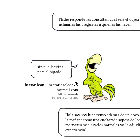
Nadie responde las consultas, cual será el objet
aclararles las preguntas a quienes las hacen.
sirve la lecitina
para el higado
hector leon
:: hectorjoseleon
hotmail.com
http://venezuela
[4/5/2011] 23:42 Hrs.
Hola soy soy hipertenso ademas de un poco 
la mañana tomo una cucharada sopera de lecc
me mantiene a niveles normales yo le adjudi
experiencia)