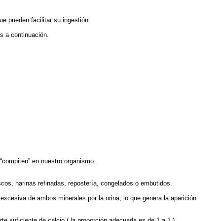
 que pueden facilitar su ingestión.
s a continuación.
an y “compiten” en nuestro organismo.
mo.
refrescos, harinas refinadas, repostería, congelados o embutidos.
excesiva de ambos minerales por la orina, lo que genera la aparición
rte suficiente de calcio ( la proporción adecuada es de 1 a 1 ).