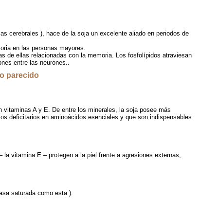
las cerebrales ), hace de la soja un excelente aliado en periodos de
moria en las personas mayores.
s de ellas relacionadas con la memoria. Los fosfolípidos atraviesan
as conexiones entre las neurones..
go parecido
en vitaminas A y E. De entre los minerales, la soja posee más
tos deficitarios en aminoácidos esenciales y que son indispensables
– la vitamina E – protegen a la piel frente a agresiones externas,
asa saturada como esta ).