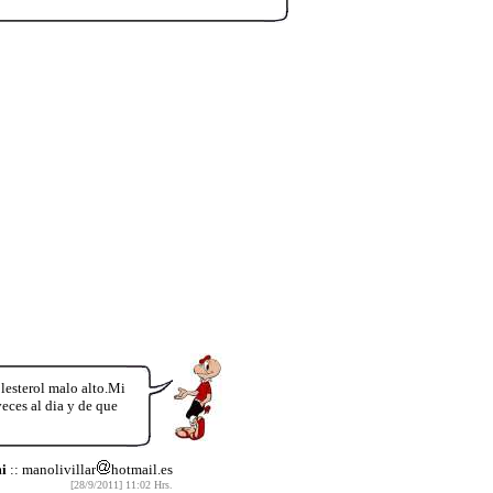
olesterol malo alto.Mi
eces al dia y de que
i
:: manolivillar
hotmail.es
[28/9/2011] 11:02 Hrs.