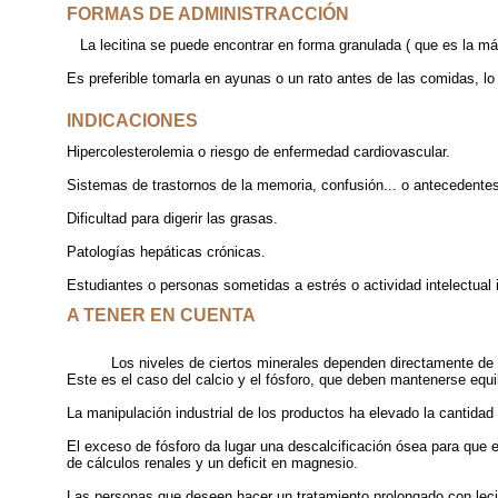
FORMAS DE ADMINISTRACCIÓN
La lecitina se puede encontrar en forma granulada ( que es la m
Es preferible tomarla en ayunas o un rato antes de las comidas, l
INDICACIONES
Hipercolesterolemia o riesgo de enfermedad cardiovascular.
Sistemas de trastornos de la memoria, confusión... o anteceden
Dificultad para digerir las grasas.
Patologías hepáticas crónicas.
Estudiantes o personas sometidas a estrés o actividad intelectual
A TENER EN CUENTA
Los niveles de ciertos minerales dependen directamente de la
Este es el caso del calcio y el fósforo, que deben mantenerse 
La manipulación industrial de los productos ha elevado la cantid
El exceso de fósforo da lugar una descalcificación ósea para que e
de cálculos renales y un deficit en magnesio.
Las personas que deseen hacer un tratamiento prolongado con leci