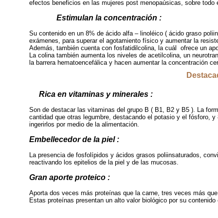
efectos beneficios en las mujeres post menopaúsicas, sobre todo 
Estimulan la concentración :
Su contenido en un 8% de ácido alfa – linoléico ( ácido graso polii
exámenes, para superar el agotamiento físico y aumentar la resist
Además, también cuenta con fosfatidilcolina, la cuál ofrece un ap
La colina también aumenta los niveles de acetilcolina, un neurotr
la barrera hematoencefálica y hacen aumentar la concentración
Destacad
Rica en vitaminas y minerales :
Son de destacar las vitaminas del grupo B ( B1, B2 y B5 ). La forma
cantidad que otras legumbre, destacando el potasio y el fósforo, 
ingerirlos por medio de la alimentación.
Embellecedor de la piel :
La presencia de fosfolípidos y ácidos grasos poliinsaturados, convie
reactivando los epitelios de la piel y de las mucosas.
Gran aporte proteico :
Aporta dos veces más proteínas que la carne, tres veces más que 
Estas proteínas presentan un alto valor biológico por su conteni