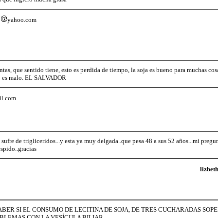
o
yahoo.com
ntas, que sentido tiene, esto es perdida de tiempo, la soja es bueno para muchas cos
so es malo. EL SALVADOR
il.com
sufre de trigliceridos...y esta ya muy delgada..que pesa 48 a sus 52 años...mi pregun
spido..gracias
lizbet
ABER SI EL CONSUMO DE LECITINA DE SOJA, DE TRES CUCHARADAS SOPE
LEMAS CON LA VESÍCULA BILIAR