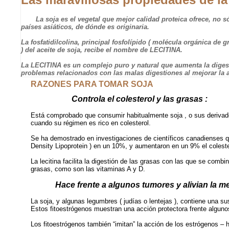
La soja es el vegetal que mejor calidad proteica ofrece, no sól
países asiáticos, de dónde es originaria.
La fosfatidilcolina, principal fosfolípido ( molécula orgánica d
) del aceite de soja, recibe el nombre de LECITINA.
La LECITINA es un complejo puro y natural que aumenta la digest
problemas relacionados con las malas digestiones al mejorar la ab
RAZONES PARA TOMAR SOJA
Controla el colesterol y las grasas :
Está comprobado que consumir habitualmente soja , o sus derivado
cuando su régimen es rico en colesterol.
Se ha demostrado en investigaciones de científicos canadienses qu
Density Lipoprotein ) en un 10%, y aumentaron en un 9% el colester
La lecitina facilita la digestión de las grasas con las que se com
grasas, como son las vitaminas A y D.
Hace frente a algunos tumores y alivian la m
La soja, y algunas legumbres ( judías o lentejas ), contiene una su
Estos fitoestrógenos muestran una acción protectora frente algun
Los fitoestrógenos también “imitan” la acción de los estrógenos –