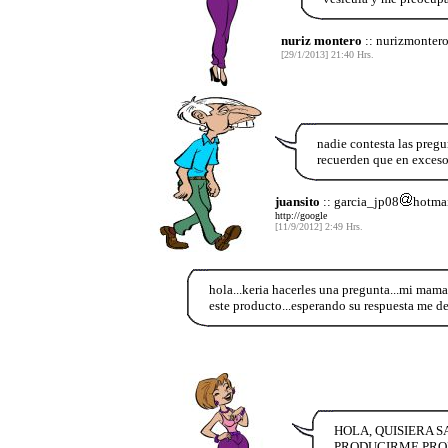
nuriz montero
:: nurizmonter
[29/1/2013] 21:40 Hrs.
nadie contesta las pregu
recuerden que en exce
juansito
:: garcia_jp08
hotma
http://google
[11/9/2012] 2:49 Hrs.
hola...keria hacerles una pregunta...mi mama 
este producto...esperando su respuesta me de
HOLA, QUISIERA S
PRODUCIRME PROB