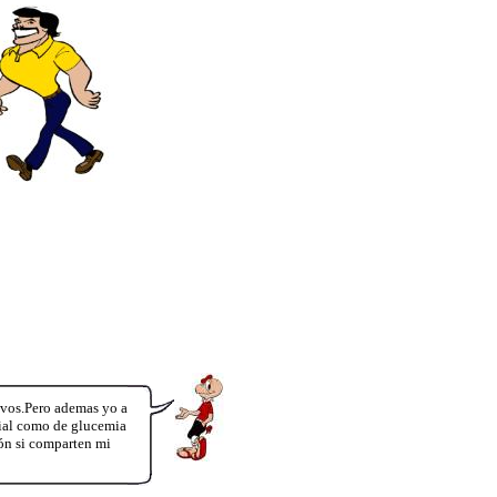
ivos.Pero ademas yo a
rial como de glucemia
ión si comparten mi