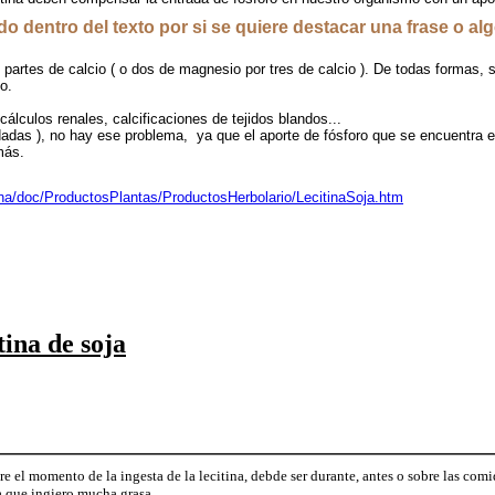
o dentro del texto por si se quiere destacar una frase o al
artes de calcio ( o dos de magnesio por tres de calcio ). De todas formas,
o.
s, cálculos renales, calcificaciones de tejidos blandos...
das ), no hay ese problema, ya que el aporte de fósforo que se encuentra en 
más.
a/doc/ProductosPlantas/ProductosHerbolario/LecitinaSoja.htm
tina de soja
e el momento de la ingesta de la lecitina, debde ser durante, antes o sobre las com
a que ingiero mucha grasa