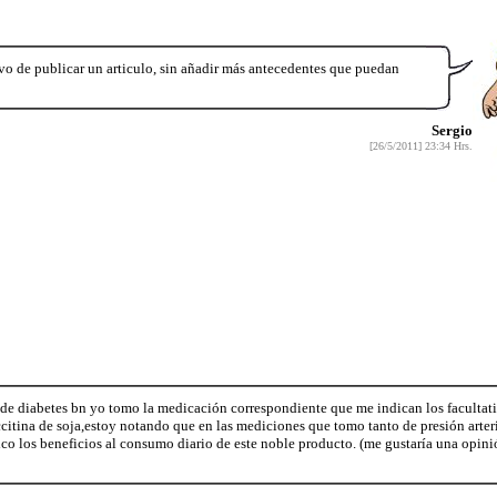
ivo de publicar un articulo, sin añadir más antecedentes que puedan
Sergio
[26/5/2011] 23:34 Hrs.
de diabetes bn yo tomo la medicación correspondiente que me indican los facultat
itina de soja,estoy notando que en las mediciones que tomo tanto de presión arte
co los beneficios al consumo diario de este noble producto. (me gustaría una opin