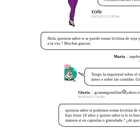
TOÑI
[19/2/2012] 12:30 Hrs.
Hola, quisiera saber si se puede tomar lecitina de soja
a la vez ? Muchas gracias
Maria
:: sapdo
[
Tengo la inquietud sobre el m
antes o sobre las comidas. Gr
Gloria
:: gcamargomillan
yahoo.e
[9/10/2011] 1:14 Hrs.
quisiera saber si podemos tomar lecitina de s
hijo tiene 10 años y quiero saber si le es b
manera si en capsulas o granulada ? ¿de qu