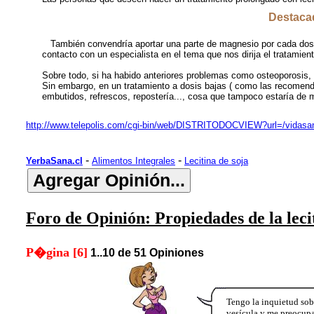
Destacad
También convendría aportar una parte de magnesio por cada dos p
contacto con un especialista en el tema que nos dirija el tratamient
Sobre todo, si ha habido anteriores problemas como osteoporosi
Sin embargo, en un tratamiento a dosis bajas ( como las recomenda
embutidos, refrescos, repostería..., cosa que tampoco estaría de 
http://www.telepolis.com/cgi-bin/web/DISTRITODOCVIEW?url=/vidasan
-
-
YerbaSana.cl
Alimentos Integrales
Lecitina de soja
Foro de Opinión: Propiedades de la leci
P�gina [6]
1..10 de 51 Opiniones
Tengo la inquietud sobr
vesícula y me preocup