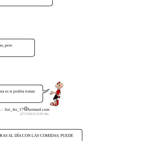
as, pero
ta es si podria tomar
h
:: lizi_fer_17
hotmail.com
[27/2/2012] 23:05 Hrs.
RAS AL DÍA CON LAS COMIDAS, PUEDE