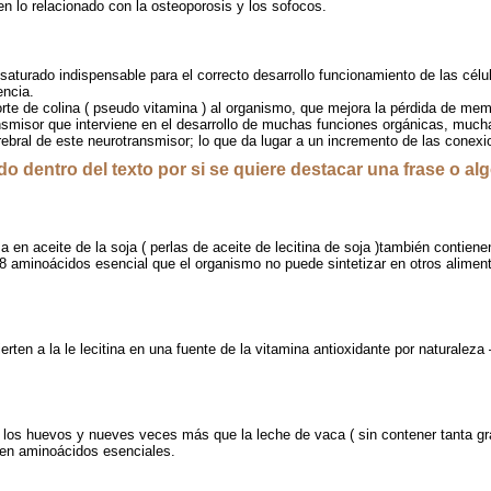
en lo relacionado con la osteoporosis y los sofocos.
nsaturado indispensable para el correcto desarrollo funcionamiento de las célu
encia.
orte de colina ( pseudo vitamina ) al organismo, que mejora la pérdida de me
ansmisor que interviene en el desarrollo de muchas funciones orgánicas, mucha
 cerebral de este neurotransmisor; lo que da lugar a un incremento de l
o dentro del texto por si se quiere destacar una frase o al
 en aceite de la soja ( perlas de aceite de lecitina de soja )también contien
y 8 aminoácidos esencial que el organismo no puede sintetizar en otros alimen
rten a la le lecitina en una fuente de la vitamina antioxidante por naturaleza 
los huevos y nueves veces más que la leche de vaca ( sin contener tanta gr
do en aminoácidos esenciales.