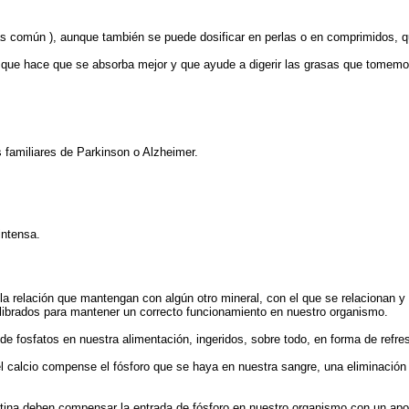
ás común ), aunque también se puede dosificar en perlas o en comprimidos,
o que hace que se absorba mejor y que ayude a digerir las grasas que tomemo
tes familiares de Parkinson o Alzheimer.
 intensa.
 relación que mantengan con algún otro mineral, con el que se relacion
equilibrados para mantener un correcto funcionamiento en nuestro organis
ad de fosfatos en nuestra alimentación, ingeridos, sobre todo, en forma de 
l calcio compense el fósforo que se haya en nuestra sangre, una eliminación 
tina deben compensar la entrada de fósforo en nuestro organismo con un apo