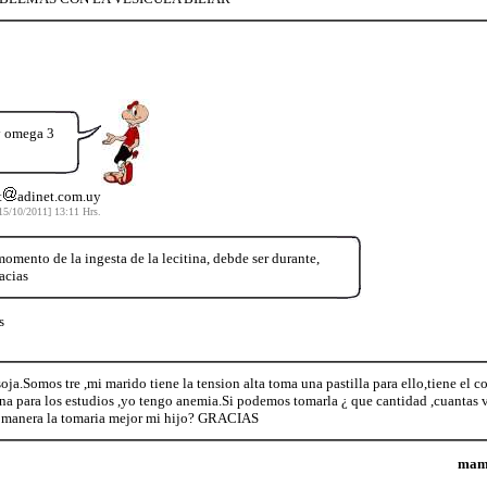
 y omega 3
t
adinet.com.uy
15/10/2011] 13:11 Hrs.
omento de la ingesta de la lecitina, debde ser durante,
acias
s
oja.Somos tre ,mi marido tiene la tension alta toma una pastilla para ello,tiene el c
uena para los estudios ,yo tengo anemia.Si podemos tomarla ¿ que cantidad ,cuantas v
e manera la tomaria mejor mi hijo? GRACIAS
mam