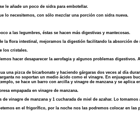
se le añade un poco de sidra para embotellar.
 lo necesitemos, con sólo mezclar una porción con sidra nueva.
oco a las legumbres, éstas se hacen más digestivas y mantecosas.
la flora intestinal, mejoramos la digestión facilitando la absorción d
 los cristales.
emos hacer desaparecer la aerofagia y algunos problemas digestivos. 
 una pizca de bicarbonato y haciendo gárgaras dos veces al día durante 2
garganta no soportan un medio ácido como el vinagre. En enjuagues bucal
emplo, se hace un barro con arcilla y vinagre de manzana y se aplica en
mpresa empapada en vinagre de manzana.
s de vinagre de manzana y 1 cucharada de miel de azahar. Lo tomamos 
etemos en el frigorífico, por la noche nos las podremos colocar en las