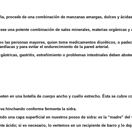
aña, procede de una combinación de manzanas amargas, dulces y ácidas 
.
see una potente combinación de sales minerales, materias orgánicas y á
mo las personas mayores, quien tome medicamentos diuréticos, o padez
íacas y para evitar el endurecimiento de la pared arterial.
gástricas, gastritis, estreñimiento o problemas intestinales deben abst
meten en una botella de cuerpo ancho y cuello estrecho. Ésta se cubre con
 va hinchando conforme fermenta la sidra.
o una capa superficial en nuestros posos de sidra: es la “madre” del 
e ácido; si es necesario, lo vertemos en un recipiente de barro y lo d