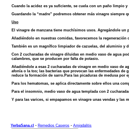
Cuando la acidez es ya suficiente, se cuela con un paño limpio y 
Guardando la “madre” podremos obtener más vinagre siempre que
Uso
El vinagre de manzana tiene muchísimos usos. Agregándole un p
Añadiéndolo en nuestras comidas, favorecemos la regeneración de 
También es un magnífico limpiador de cazuelas, del aluminio y de
Con 2 cucharadas de vinagre diluidas en medio vaso de agua pod
calambres, que se producen por falta de potasio.
Añadiéndole a esas 2 cucharadas de vinagre en medio vaso de agua
afonía o la tos; las bacterias que provocan las enfermedades de 
reduce la formación de sarro.Para las picaduras de medusa por ej
Para los hematomas, se aplica directamente sobre ellos una co
Para el insomnio, medio vaso de agua templada con 2 cucharada
Y para las varices, si empapamos en vinagre unas vendas y las m
-
-
YerbaSana.cl
Remedios Caseros
Amigdalitis