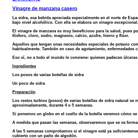
Vinagre de manzana casero
La sidra, esa bebida apreciada especialmente en el norte de Esp
bajo nivel alcohólico. Con ella se elabora un vinagre excepcional
El vinagre de manzana es muy beneficioso para la salud, pues po
fósforo, cloro, sodio, magnesio, calcio, azufre, hierro y flúor.
Aquellos que tengan unas necesidades especiales de potasio co
habitualmente. También en caso de agotamiento, enfermedades card
Eso sí, no a todo el mundo le conviene: quienes padecen úlceras 
Ingredientes
Los posos de varias botellas de sidra
Un poco de sidra
Preparación
Los restos turbios (posos) de varias botellas de sidra natural se 
aproximadamente, durante 4 o 5 semanas.
Si ponemos un globo en el cuello de la botella veremos cómo se
A medida que pasan las semanas, observaremos que se va formand
A las 5 semanas comprobamos si el vinagre está ya suficientement
cubierto con un paño de algodón.