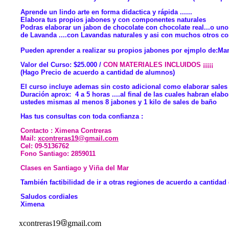
Aprende un lindo arte en forma didactica y rápida ......
Elabora tus propios jabones y con componentes naturales
Podras elaborar un jabon de chocolate con chocolate real...o uno
de Lavanda ....con Lavandas naturales y asi con muchos otros c
Pueden aprender a realizar su propios jabones por ejmplo de:Manza
Valor del Curso: $25.000 /
CON MATERIALES INCLUIDOS ¡¡¡¡¡
(Hago Precio de acuerdo a cantidad de alumnos)
El curso incluye ademas sin costo adicional como elaborar sales
Duración aprox: 4 a 5 horas ....al final de las cuales habran elab
ustedes mismas al menos 8 jabones y 1 kilo de sales de baño
Has tus consultas con toda confianza :
Contacto : Ximena Contreras
Mail:
xcontreras19@gmail.com
Cel: 09-5136762
Fono Santiago: 2859011
Clases en Santiago y Viña del Mar
También factibilidad de ir a otras regiones de acuerdo a cantida
Saludos cordiales
Ximena
xcontreras19
gmail.com