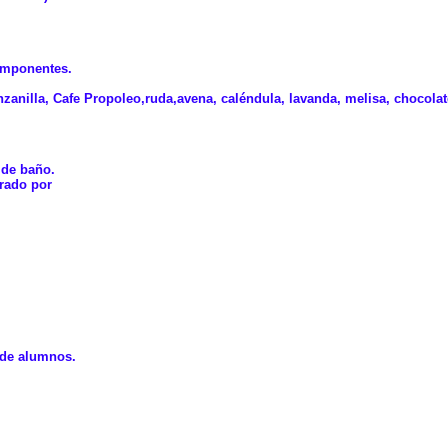
omponentes.
nilla, Cafe Propoleo,ruda,avena, caléndula, lavanda, melisa, chocolate,
 de baño.
orado por
d de alumnos.