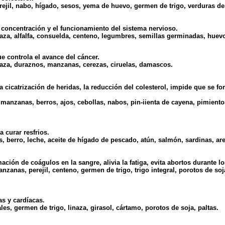
ejil, nabo, hígado, sesos, yema de huevo, germen de trigo, verduras de
a concentración y el funcionamiento del sistema nervioso.
za, alfalfa, consuelda, centeno, legumbres, semillas germinadas, huevo
 controla el avance del cáncer.
aza, duraznos, manzanas, cerezas, ciruelas, damascos.
 la cicatrización de heridas, la reducción del colesterol, impide que se 
 manzanas, berros, ajos, cebollas, nabos, pin-iienta de cayena, pimiento
a curar resfrios.
, berro, leche, aceite de hígado de pescado, atún, salmón, sardinas, ar
mación de coágulos en la sangre, alivia la fatiga, evita abortos durant
zanas, perejil, centeno, germen de trigo, trigo integral, porotos de soja
as y cardíacas.
es, germen de trigo, linaza, girasol, cártamo, porotos de soja, paltas.