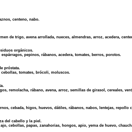
znos, centeno, nabo.
men de trigo, avena arrollada, nueces, almendras, arroz, acedera, cente
residuos orgánicos.
, espárragos, pepinos, rábanos, acedera, tomates, berros, porotos.
e próstata.
 cebollas, tomates, brócoli, moluscos.
ta.
os, remolacha, rábano, avena, arroz, semillas de girasol, cereales, verdu
nos, cebada, higos, huevos, dátiles, rábanos, nabos, lentejas, repollo 
 del cabello y la piel.
ajo, cebollas, papas, zanahorias, hongos, apio, yema de huevo, chauch