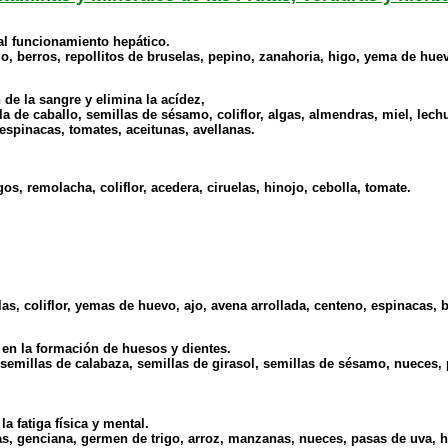
mal funcionamiento hepático.
lo, berros, repollitos de bruselas, pepino, zanahoria, higo, yema de hue
de la sangre y elimina la acídez,
a de caballo, semillas de sésamo, coliflor, algas, almendras, miel, lech
 espinacas, tomates, aceitunas, avellanas.
s, remolacha, coliflor, acedera, ciruelas, hinojo, cebolla, tomate.
las, coliflor, yemas de huevo, ajo, avena arrollada, centeno, espinacas, 
e en la formación de huesos y dientes.
 semillas de calabaza, semillas de girasol, semillas de sésamo, nueces,
a fatiga física y mental.
s, genciana, germen de trigo, arroz, manzanas, nueces, pasas de uva, hi