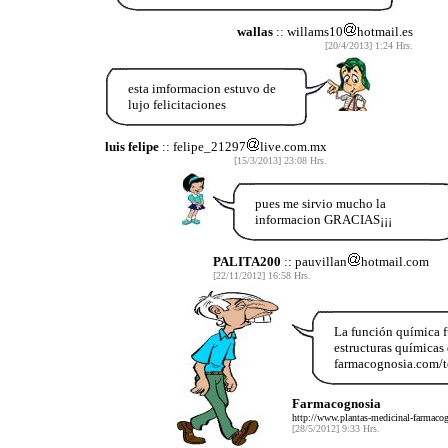
wallas
:: willams10
hotmail.es
[20/4/2013] 1:24 Hrs.
esta imformacion estuvo de
lujo felicitaciones
luis felipe
:: felipe_21297
live.com.mx
[15/3/2013] 23:08 Hrs.
pues me sirvio mucho la
informacion GRACIAS¡¡¡
PALITA200
:: pauvillan
hotmail.com
[22/11/2012] 16:58 Hrs.
La función química f
estructuras químicas
farmacognosia.com/t
Farmacognosia
http://www.plantas-medicinal-farmaco
[28/5/2012] 9:33 Hrs.