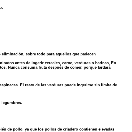
o.
e eliminación, sobre todo para aquellos que padecen
nutos antes de ingerir cereales, carne, verduras o harinas, En
mentos, Nunca consuma fruta después de comer, porque tardará
pinacas. El resto de las verduras puede ingerirse sin límite de
o legumbres.
én de pollo, ya que los pollos de criadero contienen elevadas