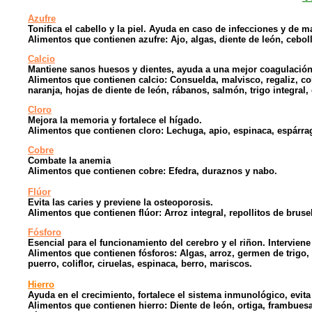
Azufre
Tonifica el cabello y la piel. Ayuda en caso de infecciones y de 
Alimentos que contienen azufre: Ajo, algas, diente de león, cebol
Calcio
Mantiene sanos huesos y dientes, ayuda a una mejor coagulación 
Alimentos que contienen calcio: Consuelda, malvisco, regaliz, col
naranja, hojas de diente de león, rábanos, salmón, trigo integral,
Cloro
Mejora la memoria y fortalece el hígado.
Alimentos que contienen cloro: Lechuga, apio, espinaca, espárrago
Cobre
Combate la anemia
Alimentos que contienen cobre: Efedra, duraznos y nabo.
Flúor
Evita las caries y previene la osteoporosis.
Alimentos que contienen flúor: Arroz integral, repollitos de bruse
Fósforo
Esencial para el funcionamiento del cerebro y el riñon. Intervien
Alimentos que contienen fósforos: Algas, arroz, germen de trigo,
puerro, coliflor, ciruelas, espinaca, berro, mariscos.
Hierro
Ayuda en el crecimiento, fortalece el sistema inmunológico, evita l
Alimentos que contienen hierro: Diente de león, ortiga, frambuesa