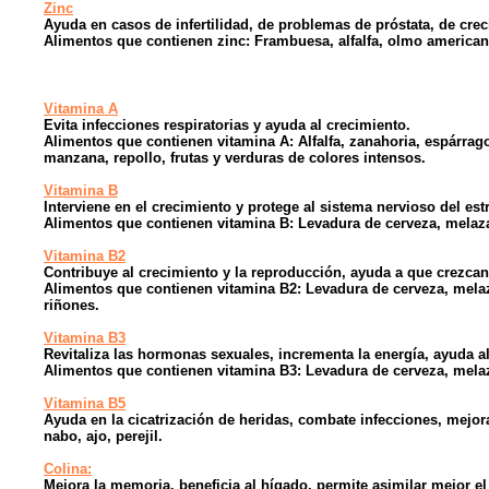
Zinc
Ayuda en casos de infertilidad, de problemas de próstata, de crec
Alimentos que contienen zinc: Frambuesa, alfalfa, olmo american
Vitamina A
Evita infecciones respiratorias y ayuda al crecimiento.
Alimentos que contienen vitamina A: Alfalfa, zanahoria, espárrago
manzana, repollo, frutas y verduras de colores intensos.
Vitamina B
Interviene en el crecimiento y protege al sistema nervioso del est
Alimentos que contienen vitamina B: Levadura de cerveza, melaza,
Vitamina B2
Contribuye al crecimiento y la reproducción, ayuda a que crezcan e
Alimentos que contienen vitamina B2: Levadura de cerveza, melaza
riñones.
Vitamina B3
Revitaliza las hormonas sexuales, incrementa la energía, ayuda al 
Alimentos que contienen vitamina B3: Levadura de cerveza, melaza, 
Vitamina B5
Ayuda en la cicatrización de heridas, combate infecciones, mejo
nabo, ajo, perejil.
Colina:
Mejora la memoria, beneficia al hígado, permite asimilar mejor el 