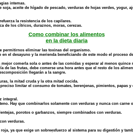
agias intemas.
 soja, aceite de hígado de pescado, verduras de hojas verdes, yogur, aj
efuerza la resistencia de los capilares.
ca de los cítricos, duraznos, moras, cerezas.
Como combinar los alimentos
en la dieta diaria
de permitirnos eliminar las toxinas del organismo.
o en el desayuno y la merienda beneficiando de este modo el proceso d
 mejor comerla sola o antes de las comidas y esperar al menos quince mi
ría de las frutas, debe comerse una hora antes que el resto de los ali
descomposición llegarán a la sangre.
uras, la mitad cruda y la otra mitad cocida.
eciso limitar el consumo de tomates, berenjenas, pimientos, papas y es
.
z integral.
nteno. Hay que combinarlos solamente con verduras y nunca con carne 
lentejas, porotos o garbanzos, siempre combinados con verduras.
con verduras.
oja, ya que exige un sobreesfuerzo al sistema para su digestión y tambi