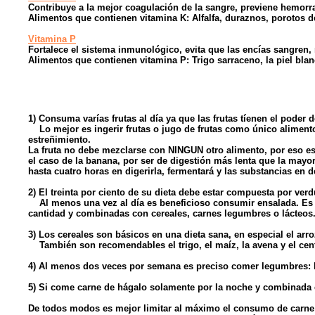
Contribuye a la mejor coagulación de la sangre, previene hemorr
Alimentos que contienen vitamina K: Alfalfa, duraznos, porotos de
Vitamina P
Fortalece el sistema inmunológico, evita que las encías sangren, r
Alimentos que contienen vitamina P: Trigo sarraceno, la piel blan
1) Consuma varías frutas al día ya que las frutas tíenen el poder 
Lo mejor es ingerir frutas o jugo de frutas como único aliment
estreñimiento.
La fruta no debe mezclarse con NINGUN otro alimento, por eso es
el caso de la banana, por ser de digestión más lenta que la mayo
hasta cuatro horas en digerirla, fermentará y las substancias en 
2) El treinta por ciento de su dieta debe estar compuesta por verd
Al menos una vez al día es beneficioso consumir ensalada. Es pr
cantidad y combinadas con cereales, carnes legumbres o lácteos
3) Los cereales son básicos en una dieta sana, en especial el arro
También son recomendables el trigo, el maíz, la avena y el ce
4) Al menos dos veces por semana es preciso comer legumbres: 
5) Si come carne de hágalo solamente por la noche y combinada 
De todos modos es mejor limitar al máximo el consumo de carne r