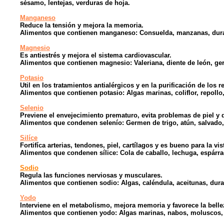
sésamo, lentejas, verduras de hoja.
Manganeso
Reduce la tensión y mejora la memoria.
Alimentos que contienen manganeso: Consuelda, manzanas, dura
Magnesio
Es antiestrés y mejora el sistema cardiovascular.
Alimentos que contienen magnesio: Valeriana, diente de león, ger
Potasio
Util en los tratamientos antialérgicos y en la purificación de los 
Alimentos que contienen potasio: Algas marinas, coliflor, repollo
Selenio
Previene el envejecimiento prematuro, evita problemas de piel y d
Alimentos que condenen selenío: Germen de trigo, atún, salvado,
Silíce
Fortifíca arterias, tendones, piel, cartílagos y es bueno para la vis
Alimentos que condenen sílice: Cola de caballo, lechuga, espárrag
Sodio
Regula las funciones nerviosas y musculares.
Alimentos que contienen sodio: Algas, caléndula, aceitunas, durar
Yodo
Interviene en el metabolismo, mejora memoria y favorece la belleza
Alimentos que contienen yodo: Algas marinas, nabos, moluscos, 