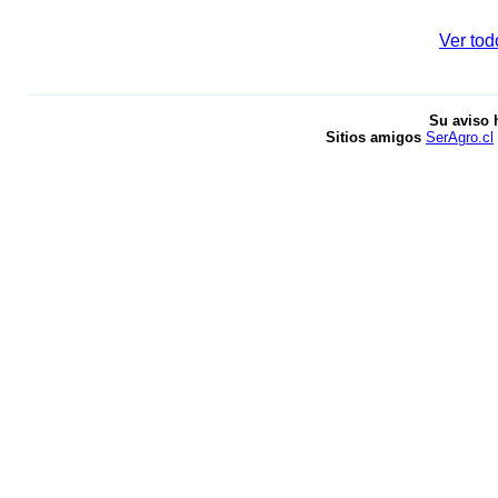
Ver tod
Su aviso 
Sitios amigos
SerAgro.cl