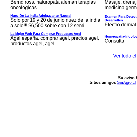
Bernd ross, naturopata aleman terapias
Masaje, drenaj
oncologicas
medicina germ
Nuez De La India Adelgazante Natural
Examen Para Detect
Solo por 19 y 20 de junio nuez de la india
Desarrollen
Electro dermal
a solo!!! $6,500 sobre con 12 semi
La Mejor Web Para Comprar Productos Agel
Homeopatia-Iridolo
Agel españa, comprar agel, precios agel,
Consulta
productos agel, agel
Ver todo e
Su aviso 
Sitios amigos
SerAgro.cl