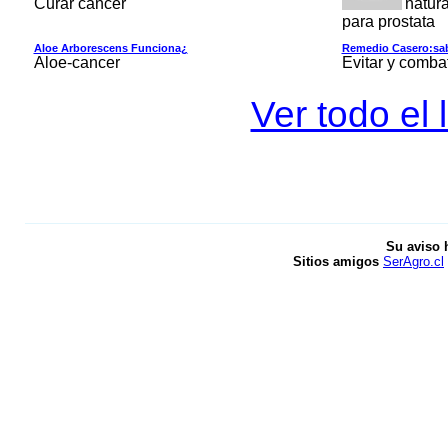
Curar cancer
natura
para prostata
Aloe Arborescens Funciona¿
Remedio Casero:sab
Aloe-cancer
Evitar y combat
Ver todo el
Su aviso 
Sitios amigos
SerAgro.cl