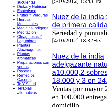
[5/10/2012] 15:43Hrs
suculentas
Dietas y Nutricion
Esoterismo
Nuez de la india
Frutas Y Verduras
Hierbas
de primera calid
Medicinales
Medicina Indigena
Seriedad y puntual
Meditacion
Oleaginosas Y
[4/10/2012] 18:32Hrs
Legumbres
Plantas
Alucinogenas
Plantas
Nuez de la india
aromaticas
adelgazante natu
Preparaciones con
yerbas
a10.000,2 sobre
Recetas
Remedios
18.000 y 3 en 24
Caseros
Te Y Salud
Ventas por mayor 
Terapias
alternativas
en 100.000 entrega
domicilio