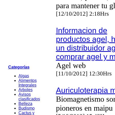
para mantener tu g
[12/10/2012] 2:18Hrs
Informacion de
productos agel, 
un distribuidor ag
comprar agel y 
Agel web
Categorías
[11/10/2012] 12:30Hrs
Algas
Alimentos
Integrales
Auriculoterapia 
Arboles
Avisos
Biomagnetismo so
clasificados
Belleza
pioneros en maipu
Budismo
Cactus y