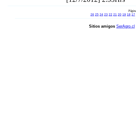
Págin
26
25
24
23
22
21
20
19
18
17
Sitios amigos
SerAgro.cl