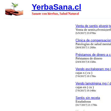
YerbaSana.cl
Sanate con hierbas, Salud Natural
Venta de sentis,elvenir,
Venta de sentis,elvenir,te
[5/9/2017] 23:07Hrs
Clinica de compensacion 
Patologías de salud mental
[30/8/2017] 1:26Hrs
Préstamos de dinero a co
Préstamos de dinero
[24/8/2017] 8:15Hrs
Vendo escitalopram mg (
cajas x ( cu )
[7/8/2017] 19:17Hrs
Vendo lamotrigina mg ( 
cajas en ( cu )
[7/8/2017] 19:14Hrs
Sentis sin receta
Estafadoras
[31/7/2017] 21:17Hrs