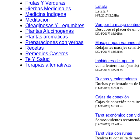
Frutas Y Verduras
Estafa
Hierbas Medicinales
Estafa +
Medicina Indigena
[4/5/2017] 3:29Hrs
Meditacion
Ven por tu masje centric
Oleaginosas Y Legumbres
Descubre el placer de un 
Plantas Alucinogenas
[27/4/2017] 19:01Hrs
Plantas aromaticas
Preparaciones con yerbas
Masajes para varones st
Relajantes masajes sensiti
Recetas
[27/4/2017] 18:58Hrs
Remedios Caseros
Te Y Salud
Inhbidores del apetito
Terapias alternativas
venta fentermina , (sentis)
[30/3/2017] 18:23Hrs
Duchas y calentadores
Duchas y calentadores de 
[11/3/2017] 16:41Hrs
Cajas de conexión
Cajas de conexión para ins
[11/3/2017] 16:39Hrs
Tarot económico con vi
Somos videntes recomenda
[14/2/2017] 23:42Hrs
Tarot visa con runas
Realiza tu consulta de tar