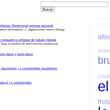
terfamex (fentermina) entrega personal
rfamex (fentermina , y ,mg)mazindol marca dimagr
alte
psiquiatrica enfoque de trabajo integral
 bajo el modelo de intervención residencial
avis
rto plazo y largo plazo
br
 neozentius ) x comprimidos recubiertos
clasi
el
daksol ) x comprimidos
frut