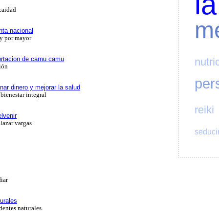
la
caidad
me
ta nacional
 y por mayor
ortacion de camu camu
nutri
ión
per
nar dinero y mejorar la salud
bienestar integral
reiki
lvenir
lazar vargas
seduci
iar
turales
identes naturales