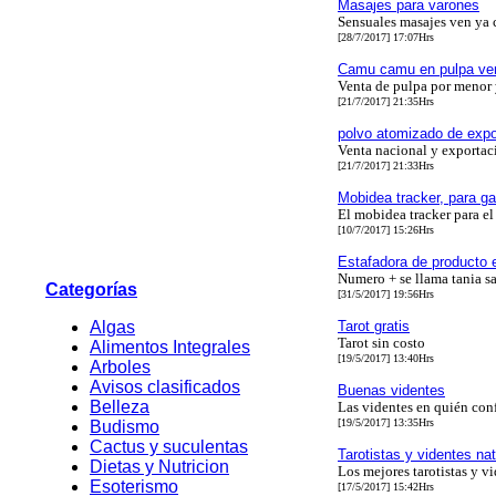
Masajes para varones
Sensuales masajes ven ya 
[28/7/2017] 17:07Hrs
Camu camu en pulpa ven
Venta de pulpa por menor
[21/7/2017] 21:35Hrs
polvo atomizado de exp
Venta nacional y exportac
[21/7/2017] 21:33Hrs
Mobidea tracker, para ga
El mobidea tracker para el 
[10/7/2017] 15:26Hrs
Estafadora de producto e
Numero + se llama tania sa
Categorías
[31/5/2017] 19:56Hrs
Algas
Tarot gratis
Tarot sin costo
Alimentos Integrales
[19/5/2017] 13:40Hrs
Arboles
Avisos clasificados
Buenas videntes
Belleza
Las videntes en quién conf
[19/5/2017] 13:35Hrs
Budismo
Cactus y suculentas
Tarotistas y videntes na
Dietas y Nutricion
Los mejores tarotistas y v
Esoterismo
[17/5/2017] 15:42Hrs