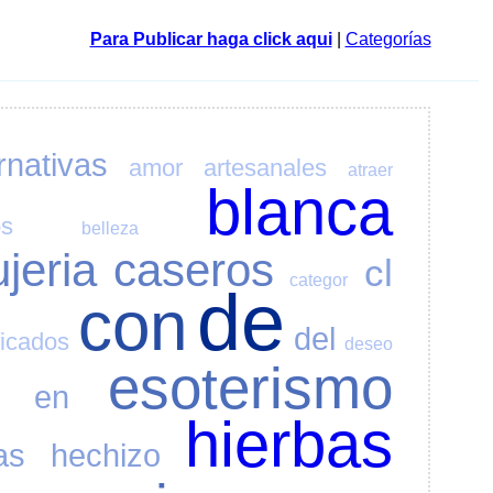
Para Publicar haga click aqui
|
Categorías
rnativas
amor
artesanales
atraer
blanca
os
belleza
ujeria
caseros
cl
categor
de
con
del
ficados
deseo
esoterismo
en
hierbas
as
hechizo