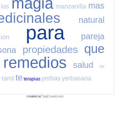
magia
mas
los
manzanilla
dicinales
natural
para
pareja
cion
que
propiedades
sona
remedios
salud
se
te
tarot
yerbas
yerbasana
r
terapias
created at
TagCrowd.com