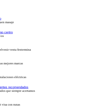
o
buen masaje
go centro
vos
 elvenir venta fentermina
las mejores marcas
talaciones eléctricas
dentes recomendados
dos que siempre acertamos
ot visa con runas