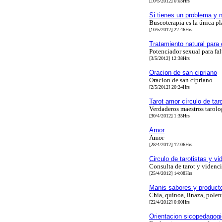
[10/5/2012] 0:03Hrs
Si tienes un problema y 
Buscoterapia es la única pl
[10/5/2012] 22:46Hrs
Tratamiento natural para
Potenciador sexual para fal
[3/5/2012] 12:38Hrs
Oracion de san cipriano
Oracion de san cipriano
[2/5/2012] 20:24Hrs
Tarot amor círculo de tar
Verdaderos maestros tarol
[30/4/2012] 1:35Hrs
Amor
Amor
[28/4/2012] 12:06Hrs
Circulo de tarotistas y vi
Consulta de tarot y videnc
[25/4/2012] 14:08Hrs
Manis sabores y producto
Chia, quinoa, linaza, pole
[22/4/2012] 0:00Hrs
Orientacion sicopedagog