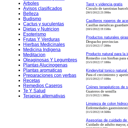
Arboles
Tarot y videncia gratis
Avisos clasificados
Circulo de tarotistas barce
[30/5/2012] 23:39Hrs
Belleza
Budismo
Casilleros roperos de ace
Cactus y suculentas
Casillas metalicas guardarr
Dietas y Nutricion
[18/5/2012] 19:15Hrs
Esoterismo
Productos naturales gira
Frutas Y Verduras
Despacho provincias
Hierbas Medicinales
[15/5/2012] 17:28Hrs
Medicina Indigena
Producto natural para la
Meditacion
Remedio con hierbas para 
Oleaginosas Y Legumbres
[15/5/2012] 17:18Hrs
Plantas Alucinogenas
Plantas aromaticas
Kindervital tonico natural
Para el crecimiento y apeti
Preparaciones con yerbas
[15/5/2012] 17:10Hrs
Recetas
Remedios Caseros
Cojines terapéuticos de s
Te Y Salud
Guateros de semilla
Terapias alternativas
[11/5/2012] 1:38Hrs
Limpieza de colon hidroc
Enfermedades gastrointest
[11/5/2012] 14:56Hrs
Asesorias de cuidado de
Cuidado de adulto mayor, 