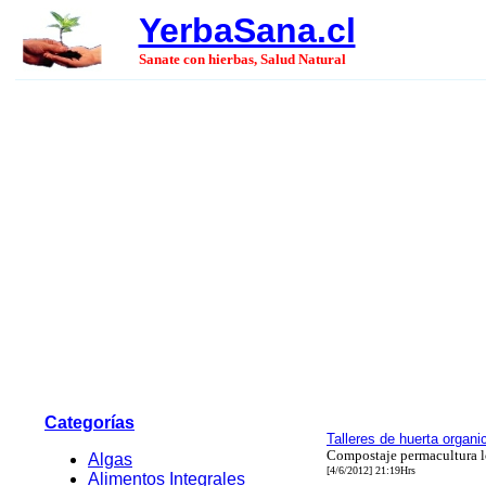
YerbaSana.cl
Sanate con hierbas, Salud Natural
Categorías
Talleres de huerta organi
Compostaje permacultura l
Algas
[4/6/2012] 21:19Hrs
Alimentos Integrales