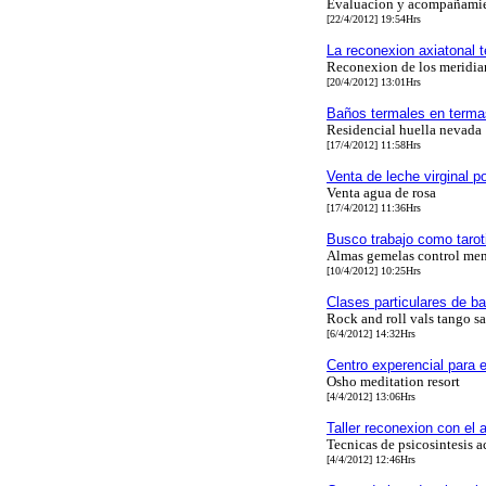
Evaluacion y acompañamien
[22/4/2012] 19:54Hrs
La reconexion axiatonal t
Reconexion de los meridia
[20/4/2012] 13:01Hrs
Baños termales en termas
Residencial huella nevada
[17/4/2012] 11:58Hrs
Venta de leche virginal p
Venta agua de rosa
[17/4/2012] 11:36Hrs
Busco trabajo como tarot
Almas gemelas control men
[10/4/2012] 10:25Hrs
Clases particulares de bai
Rock and roll vals tango s
[6/4/2012] 14:32Hrs
Centro experencial para 
Osho meditation resort
[4/4/2012] 13:06Hrs
Taller reconexion con el 
Tecnicas de psicosintesis a
[4/4/2012] 12:46Hrs