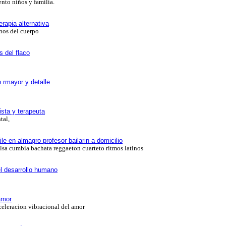
to niños y familia.
erapia alternativa
nos del cuerpo
 del flaco
o rmayor y detalle
ista y terapeuta
tal,
le en almagro profesor bailarin a domicilio
alsa cumbia bachata reggaeton cuarteto ritmos latinos
el desarrollo humano
amor
celeracion vibracional del amor