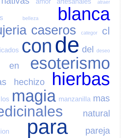
rnativas
amor
artesanales
atraer
blanca
s
belleza
jeria
caseros
cl
categor
de
con
del
ficados
deseo
esoterismo
en
hierbas
as
hechizo
magia
mas
los
manzanilla
dicinales
natural
para
pareja
cion