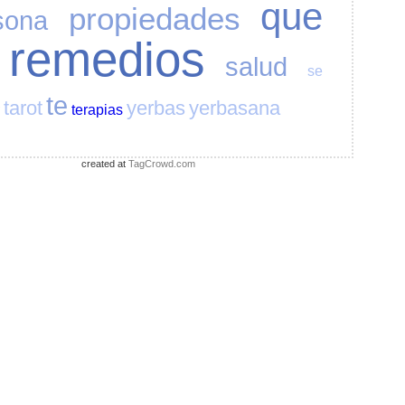
que
propiedades
sona
remedios
salud
se
te
tarot
yerbas
yerbasana
terapias
created at
TagCrowd.com