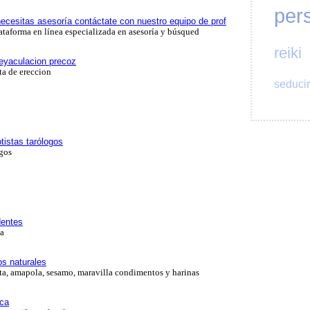
per
necesitas asesoría contáctate con nuestro equipo de prof
ataforma en línea especializada en asesoría y búsqued
reiki
 eyaculacion precoz
ta de ereccion
seducir
otistas tarólogos
ogos
dentes
ia
s naturales
nta, amapola, sesamo, maravilla condimentos y harinas
ica