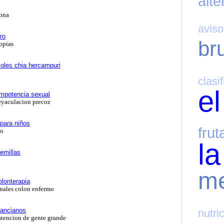
alte
lona
aviso
ro
bru
opias
soles chia hercampuri
clasi
el
 impotencia sexual
eyaculacion precoz
 para niños
frut
to
la
emillas
me
olonterapia
inales colon enfermo
 ancianos
nutri
atencion de gente grande