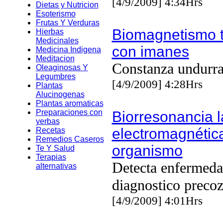
[4/9/2009] 4:34Hrs
Dietas y Nutricion
Esoterismo
Frutas Y Verduras
Biomagnetismo t
Hierbas
Medicinales
con imanes
Medicina Indigena
Meditacion
Constanza undurr
Oleaginosas Y
Legumbres
[4/9/2009] 4:28Hrs
Plantas
Alucinogenas
Plantas aromaticas
Preparaciones con
Biorresonancia 
yerbas
electromagnétic
Recetas
Remedios Caseros
organismo
Te Y Salud
Terapias
Detecta enfermed
alternativas
diagnostico preco
[4/9/2009] 4:01Hrs