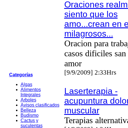
Oraciones realm
siento que los
amo...crean en e
milagrosos...
Oracion para traba
casos dificiles san
amor
[9/9/2009] 2:33Hrs
Categorías
Algas
Laserterapia -
Alimentos
Integrales
acupuntura dolor
Arboles
Avisos clasificados
muscular
Belleza
Budismo
Terapias alternativ
Cactus y
suculentas