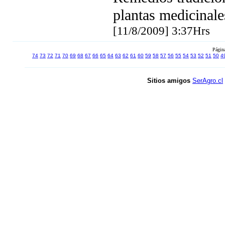
plantas medicinale
[11/8/2009] 3:37Hrs
Págin
74
73
72
71
70
69
68
67
66
65
64
63
62
61
60
59
58
57
56
55
54
53
52
51
50
4
Sitios amigos
SerAgro.cl