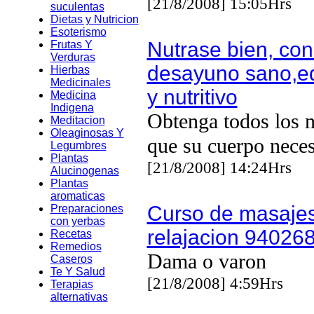
[21/8/2008] 15:05Hrs
suculentas
Dietas y Nutricion
Esoterismo
Nutrase bien, con
Frutas Y
Verduras
desayuno sano,eq
Hierbas
Medicinales
y nutritivo
Medicina
Indigena
Obtenga todos los n
Meditacion
Oleaginosas Y
que su cuerpo neces
Legumbres
Plantas
[21/8/2008] 14:24Hrs
Alucinogenas
Plantas
aromaticas
Curso de masaje
Preparaciones
con yerbas
relajacion 94026
Recetas
Remedios
Dama o varon
Caseros
Te Y Salud
[21/8/2008] 4:59Hrs
Terapias
alternativas