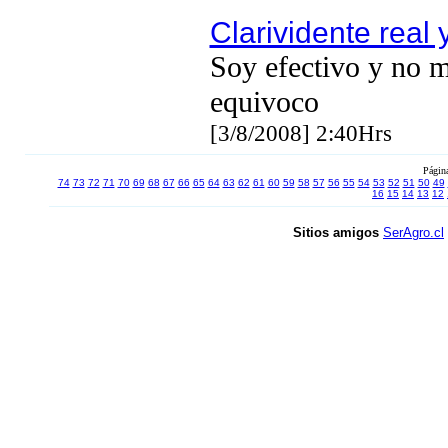
Clarividente real 
Soy efectivo y no 
equivoco
[3/8/2008] 2:40Hrs
Págin
74
73
72
71
70
69
68
67
66
65
64
63
62
61
60
59
58
57
56
55
54
53
52
51
50
49
16
15
14
13
12
Sitios amigos
SerAgro.cl