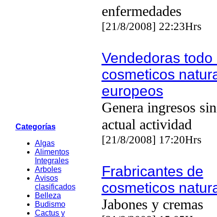
enfermedades
[21/8/2008] 22:23Hrs
Vendedoras todo 
cosmeticos natur
europeos
Genera ingresos sin
actual actividad
Categorías
[21/8/2008] 17:20Hrs
Algas
Alimentos
Integrales
Frabricantes de
Arboles
Avisos
cosmeticos natur
clasificados
Belleza
Jabones y cremas
Budismo
Cactus y